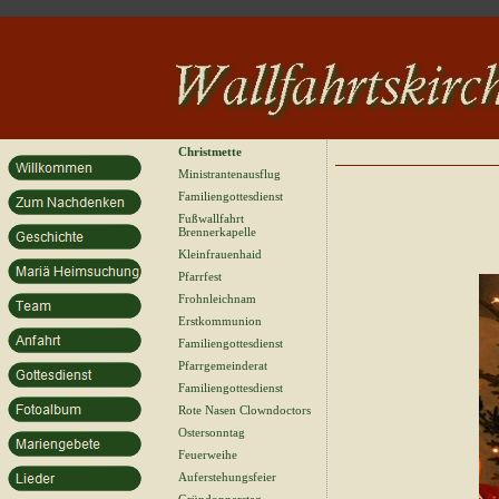
Christmette
Ministrantenausflug
Familiengottesdienst
Fußwallfahrt
Brennerkapelle
Kleinfrauenhaid
Pfarrfest
Frohnleichnam
Erstkommunion
Familiengottesdienst
Pfarrgemeinderat
Familiengottesdienst
Rote Nasen Clowndoctors
Ostersonntag
Feuerweihe
Auferstehungsfeier