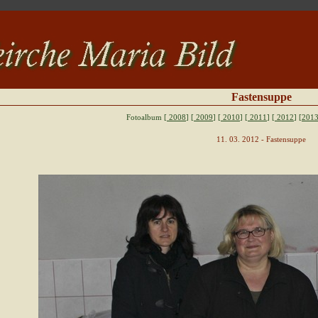
Fastensuppe
Fotoalbum [
2008
] [
2009
] [
2010
] [
2011
] [
2012
]
[2013
11. 03. 2012 - Fastensuppe