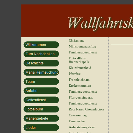
Christmette
Ministrantenausflug
Familiengottesdienst
Fußwallfahrt
Brennerkapelle
Kleinfrauenhaid
Pfarrfest
Frohnleichnam
Erstkommunion
Familiengottesdienst
Pfarrgemeinderat
Familiengottesdienst
Rote Nasen Clowndoctors
Ostersonntag
Feuerweihe
Auferstehungsfeier