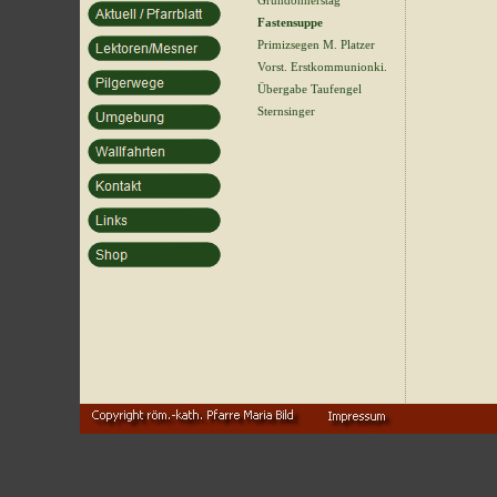
Gründonnerstag
Fastensuppe
Primizsegen M. Platzer
Vorst. Erstkommunionki.
Übergabe Taufengel
Sternsinger