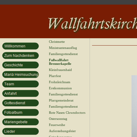
Christmette
Ministrantenausflug
Familiengottesdienst
Fußwallfahrt
Brennerkapelle
Kleinfrauenhaid
Pfarrfest
Frohnleichnam
Erstkommunion
Familiengottesdienst
Pfarrgemeinderat
Familiengottesdienst
Rote Nasen Clowndoctors
Ostersonntag
Feuerweihe
Auferstehungsfeier